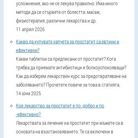
усложнения, ако не се лекува правилно. Има много
методи да се отървете от болестта: масаж,
физиотерапия, различни лекарства и др.
11 април 2026
Какво да купувате хапчета за простатит са евтини и
ефективни?
Какви таблетки са предписани от простатит? Кога
трябва да приемате антибиотици и болкоуспокояващи?
Как да изберем лекарствен курс за предотвратяване на
заболяването? Прочетете повече за това в статията.
14 юни 2025
Кое лекарство за простатит е по -добро и по
-ефективно?
Лекарствата за лечение на простатит при мъжете са в
основата на възстановяването. Те са включени в