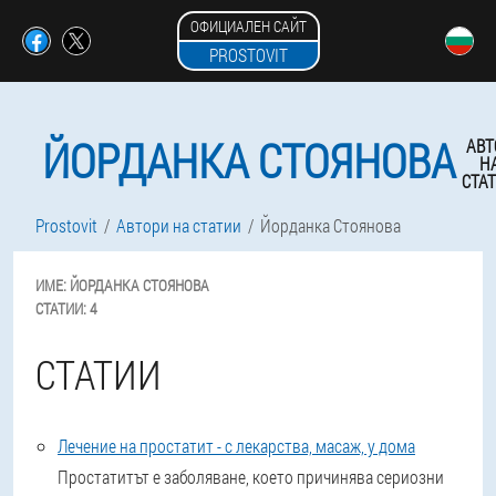
ОФИЦИАЛЕН САЙТ
PROSTOVIT
ЙОРДАНКА СТОЯНОВА
АВТ
Н
СТА
Prostovit
Автори на статии
Йорданка Стоянова
ИМЕ:
ЙОРДАНКА
СТОЯНОВА
СТАТИИ:
4
СТАТИИ
Лечение на простатит - с лекарства, масаж, у дома
Простатитът е заболяване, което причинява сериозни