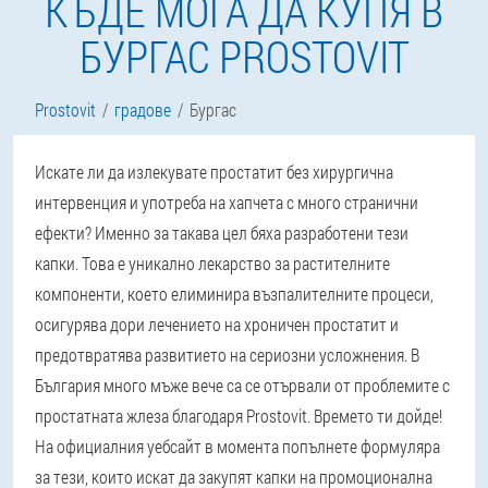
КЪДЕ МОГА ДА КУПЯ В
БУРГАС PROSTOVIT
Prostovit
градове
Бургас
Искате ли да излекувате простатит без хирургична
интервенция и употреба на хапчета с много странични
ефекти? Именно за такава цел бяха разработени тези
капки. Това е уникално лекарство за растителните
компоненти, което елиминира възпалителните процеси,
осигурява дори лечението на хроничен простатит и
предотвратява развитието на сериозни усложнения. В
България много мъже вече са се отървали от проблемите с
простатната жлеза благодаря Prostovit. Времето ти дойде!
На официалния уебсайт в момента попълнете формуляра
за тези, които искат да закупят капки на промоционална