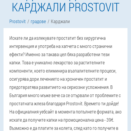
КАРДЖАЛИ PROSTOVIT
Prostovit
градове
Карджали
Искате ли да излекувате простатит без хирургична
интервенция и употреба на хапчета с много странични
ефекти? Именно за такава цел бяха разработени тези
капки. Това е уникално лекарство за растителните
компоненти, което елиминира възпалителните процеси,
осигурява дори лечението на хроничен простатит и
предотвратява развитието на сериозни усложнения. В
България много мъже вече са се отървали от проблемите с
простатната жлеза благодаря Prostovit. Времето ти дойде!
На официалния уебсайт в момента попълнете формата, ако
искате да получите капки на промоционална цена - 39€.
Възможно е да платите за колета, след като го получите в