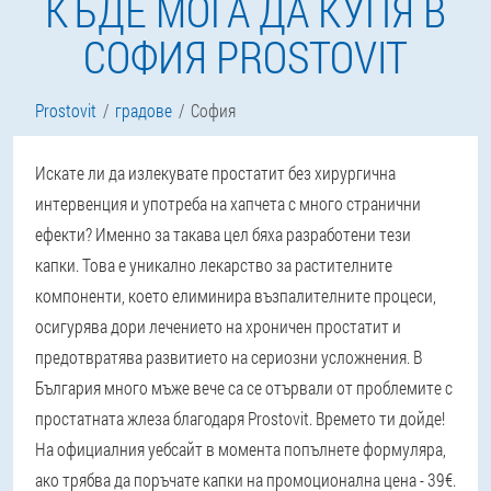
КЪДЕ МОГА ДА КУПЯ В
СОФИЯ PROSTOVIT
Prostovit
градове
София
Искате ли да излекувате простатит без хирургична
интервенция и употреба на хапчета с много странични
ефекти? Именно за такава цел бяха разработени тези
капки. Това е уникално лекарство за растителните
компоненти, което елиминира възпалителните процеси,
осигурява дори лечението на хроничен простатит и
предотвратява развитието на сериозни усложнения. В
България много мъже вече са се отървали от проблемите с
простатната жлеза благодаря Prostovit. Времето ти дойде!
На официалния уебсайт в момента попълнете формуляра,
ако трябва да поръчате капки на промоционална цена - 39€.