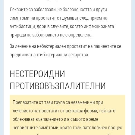
Лекарите са забелязали, че болезнеността и други
симптоми на простатит отшумяват след прием на
антибиотици, дори в случаите, когато инфекциозната
природа на заболяването не е определена.
За лечение на небактериален простатит на пациентите се
предписват антибактериални лекарства.
НЕСТЕРОИДНИ
ПРОТИВОВЪЗПАЛИТЕЛНИ
Препаратите от тази група са незаменими при
лечението на простатит от всякаква форма, тъй като
облекчават възпалението и в същото време
неприятните симптоми, които този патологичен процес