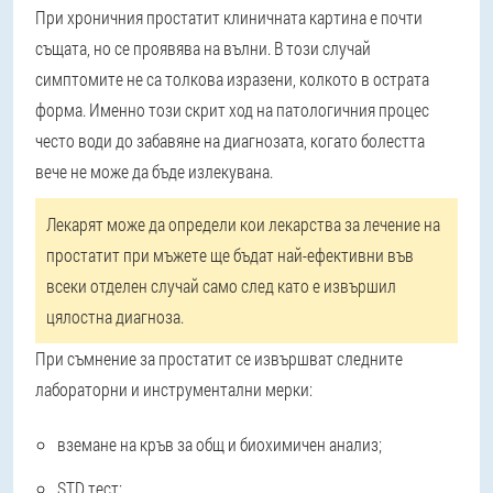
При хроничния простатит клиничната картина е почти
същата, но се проявява на вълни. В този случай
симптомите не са толкова изразени, колкото в острата
форма. Именно този скрит ход на патологичния процес
често води до забавяне на диагнозата, когато болестта
вече не може да бъде излекувана.
Лекарят може да определи кои лекарства за лечение на
простатит при мъжете ще бъдат най-ефективни във
всеки отделен случай само след като е извършил
цялостна диагноза.
При съмнение за простатит се извършват следните
лабораторни и инструментални мерки:
вземане на кръв за общ и биохимичен анализ;
STD тест;