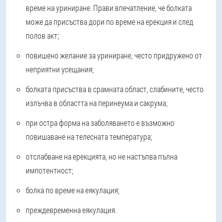
време на уриниране. Прави впечатление, че болката
може да присъства дори по време на ерекция и след
полов акт;
повишено желание за уриниране, често придружено от
неприятни усещания;
болката присъства в срамната област, слабините, често
излъчва в областта на перинеума и сакрума;
при остра форма на заболяването е възможно
повишаване на телесната температура;
отслабване на ерекцията, но не настъпва пълна
импотентност;
болка по време на еякулация;
преждевременна еякулация.