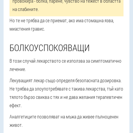
провокира - болка, парене, чувство на тежест в областта
на слабините.
Но те не трябва да се приемат, ако има стомашна язва,
миастения гравис.
БОЛКОУСПОКОЯВАЩИ
В този случай лекарството се използва за симптоматично
лечение.
Лекуващият лекар също определя безопасната дозировка.
Не трябва да злоупотребявате с такива лекарства, тъй като
тялото бързо свиква с тях и не дава желания терапевтичен
ефект.
Аналгетиците позволяват на мъжа да живее пълноценен
живот.