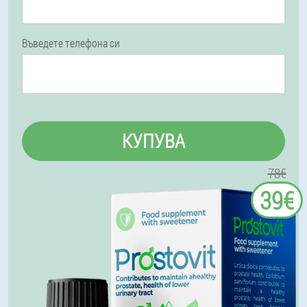
Въведете телефона си
КУПУВА
78€
39€