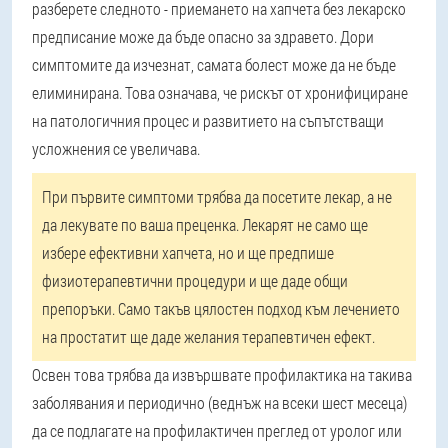
разберете следното - приемането на хапчета без лекарско
предписание може да бъде опасно за здравето. Дори
симптомите да изчезнат, самата болест може да не бъде
елиминирана. Това означава, че рискът от хронифициране
на патологичния процес и развитието на съпътстващи
усложнения се увеличава.
При първите симптоми трябва да посетите лекар, а не
да лекувате по ваша преценка. Лекарят не само ще
избере ефективни хапчета, но и ще предпише
физиотерапевтични процедури и ще даде общи
препоръки. Само такъв цялостен подход към лечението
на простатит ще даде желания терапевтичен ефект.
Освен това трябва да извършвате профилактика на такива
заболявания и периодично (веднъж на всеки шест месеца)
да се подлагате на профилактичен преглед от уролог или