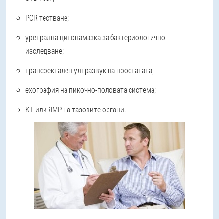
PCR тестване;
уретрална цитонамазка за бактериологично
изследване;
трансректален ултразвук на простатата;
ехография на пикочно-половата система;
КТ или ЯМР на тазовите органи.