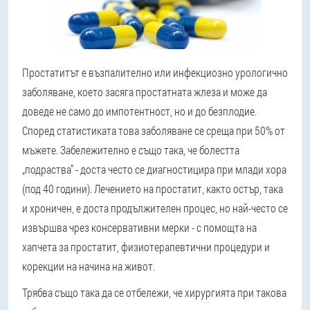
Простатитът е възпалително или инфекциозно урологично
заболяване, което засяга простатната жлеза и може да
доведе не само до импотентност, но и до безплодие.
Според статистиката това заболяване се среща при 50% от
мъжете. Забележително е също така, че болестта
„подраства” - доста често се диагностицира при млади хора
(под 40 години). Лечението на простатит, както остър, така
и хроничен, е доста продължителен процес, но най-често се
извършва чрез консервативни мерки - с помощта на
хапчета за простатит, физиотерапевтични процедури и
корекции на начина на живот.
Трябва също така да се отбележи, че хирургията при такова