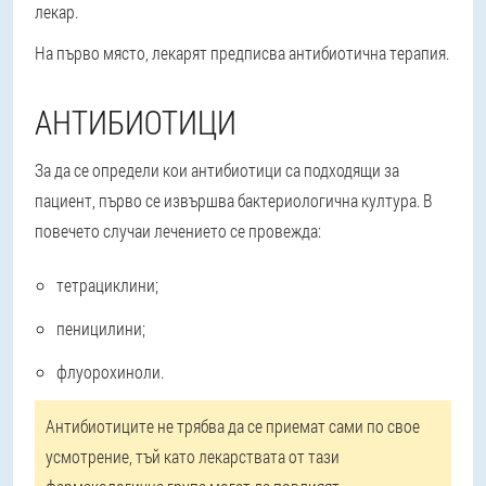
лекар.
На първо място, лекарят предписва антибиотична терапия.
АНТИБИОТИЦИ
За да се определи кои антибиотици са подходящи за
пациент, първо се извършва бактериологична култура. В
повечето случаи лечението се провежда:
тетрациклини;
пеницилини;
флуорохиноли.
Антибиотиците не трябва да се приемат сами по свое
усмотрение, тъй като лекарствата от тази