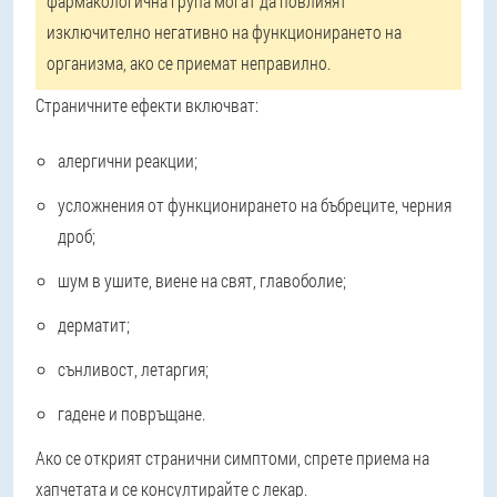
фармакологична група могат да повлияят
изключително негативно на функционирането на
организма, ако се приемат неправилно.
Страничните ефекти включват:
алергични реакции;
усложнения от функционирането на бъбреците, черния
дроб;
шум в ушите, виене на свят, главоболие;
дерматит;
сънливост, летаргия;
гадене и повръщане.
Ако се открият странични симптоми, спрете приема на
хапчетата и се консултирайте с лекар.