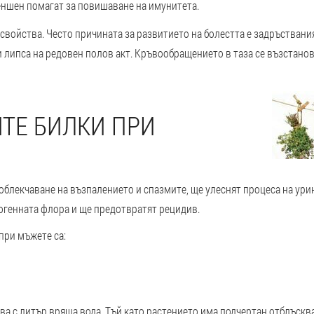
женшен помагат за повишаване на имунитета.
ойства. Често причината за развитието на болестта е задръствания
 липса на редовен полов акт. Кръвообращението в таза се възстанов
ТЕ БИЛКИ ПРИ
облекчаване на възпалението и спазмите, ще улеснят процеса на ур
генната флора и ще предотвратят рецидив.
при мъжете са:
ива с литър вряща вода. Тъй като растението има подчертан отблъскв