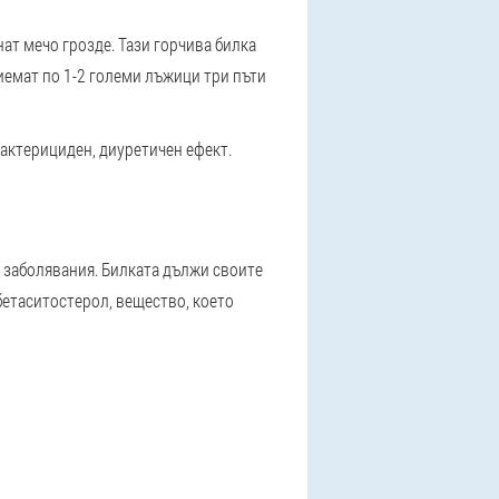
ат мечо грозде. Тази горчива билка
риемат по 1-2 големи лъжици три пъти
бактерициден, диуретичен ефект.
и заболявания. Билката дължи своите
бетаситостерол, вещество, което