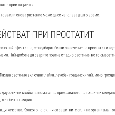
 категории пациенти;
е това или онова растение може да се използва дълго време.
ЕЙСТВАТ ПРИ ПРОСТАТИТ
жно най-ефективна, се подбират билки за лечение на простатит и ад
зма. Най-добре е да сварите повече от едно растение, но го смесете 
кива растения включват лайка, лечебен градински чай, мечо грозде,
с диуретични свойства помагат за премахването на токсични съединен
, лечебен розмарин.
и качества. Колкото по-силни са защитните сили на организма, тол