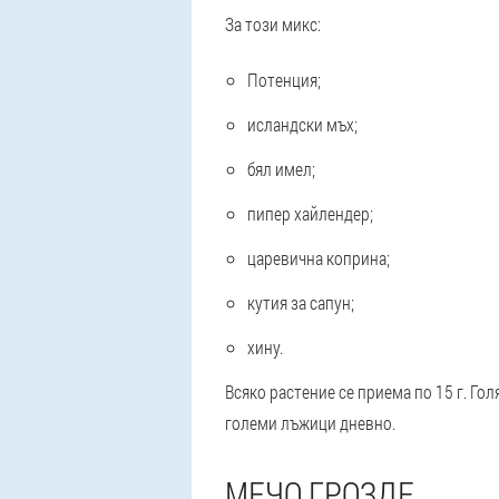
За този микс:
Потенция;
исландски мъх;
бял имел;
пипер хайлендер;
царевична коприна;
кутия за сапун;
хину.
Всяко растение се приема по 15 г. Гол
големи лъжици дневно.
МЕЧО ГРОЗДЕ