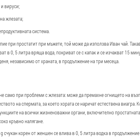
 и вируси;
на жлезата;
епродуктивната система.
 пие при простатит при мъжете, той може да използва Иван чай. Такав
ат в 0, 5 литра вряща вода, покриват се с капак и се изчакват 15 мин
еня, независимо от храната, в продължение на три месеца.
не само при проблеми с жлезата: може да премахне огнището на въз
ството на спермата, за което хората се наричат ​​естествена виагра.
функциите на всички жизненоважни органи, включително простатната
соко кръвно налягане.
0 g счукан корен от женшен се влива в 0, 5 литра водка в продължени