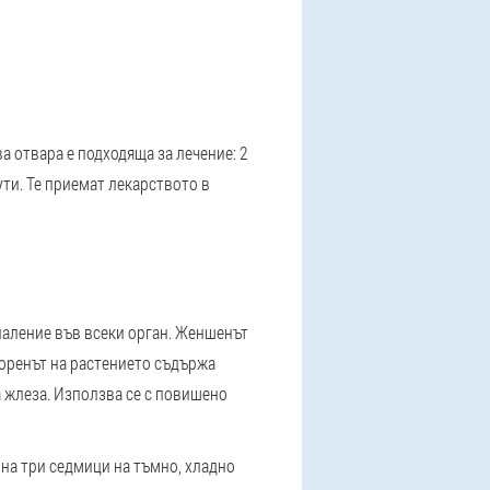
а отвара е подходяща за лечение: 2
ути. Те приемат лекарството в
паление във всеки орган. Женшенът
 Коренът на растението съдържа
 жлеза. Използва се с повишено
е на три седмици на тъмно, хладно