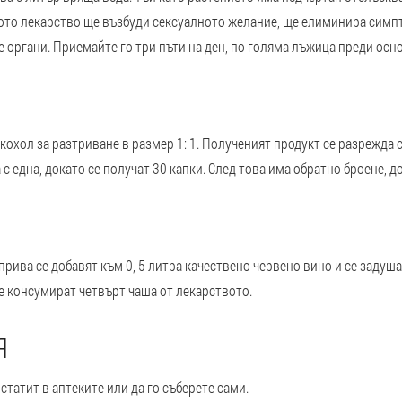
ото лекарство ще възбуди сексуалното желание, ще елиминира симпт
е органи. Приемайте го три пъти на ден, по голяма лъжица преди осн
кохол за разтриване в размер 1: 1. Полученият продукт се разрежда с
 с една, докато се получат 30 капки. След това има обратно броене, до
прива се добавят към 0, 5 литра качествено червено вино и се задуш
те консумират четвърт чаша от лекарството.
Я
статит в аптеките или да го съберете сами.