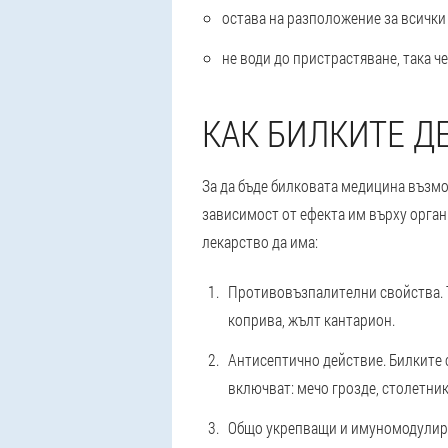
остава на разположение за всички
не води до пристрастяване, така ч
КАК БИЛКИТЕ Д
За да бъде билковата медицина възмо
зависимост от ефекта им върху органи
лекарство да има:
Противовъзпалителни свойства. Та
коприва, жълт кантарион.
Антисептично действие. Билките 
включват: мечо грозде, столетник
Общо укрепващи и имуномодулиращ