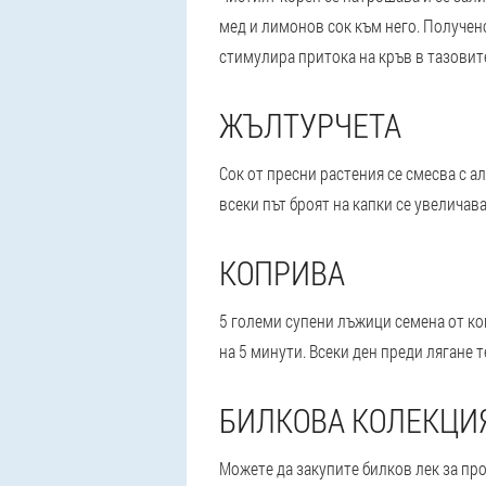
мед и лимонов сок към него. Получен
стимулира притока на кръв в тазовит
ЖЪЛТУРЧЕТА
Сок от пресни растения се смесва с ал
всеки път броят на капки се увеличава
КОПРИВА
5 големи супени лъжици семена от ко
на 5 минути. Всеки ден преди лягане 
БИЛКОВА КОЛЕКЦИ
Можете да закупите билков лек за про