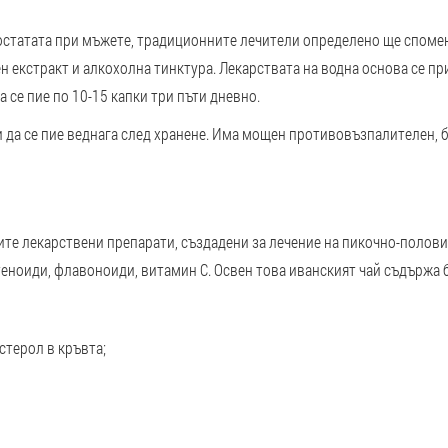
остатата при мъжете, традиционните лечители определено ще спомен
н екстракт и алкохолна тинктура. Лекарствата на водна основа се п
а се пие по 10-15 капки три пъти дневно.
и да се пие веднага след хранене. Има мощен противовъзпалителен, 
ите лекарствени препарати, създадени за лечение на пикочно-полов
теноиди, флавоноиди, витамин С. Освен това иванският чай съдържа 
стерол в кръвта;