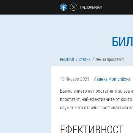
ПРЕПОРЪЧВАМ
БИЛ
Prostovit
статии
Лек за простатит
10 Януари 2021
Иванка Momchilova
Възпалението на простатната жлеза 
простатит, най-ефективните от които 
служат като отлична профилактика на
ЕФЕКТИВНОСТ