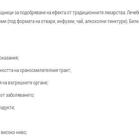
щници за подобряване на ефекта от традиционните лекарства. Лечеб
рми (под формата на отвари, инфузии, чай, алкохолни тинктури). Бил
оказания;
ността на храносмилателния тракт;
 на вътрешните органи;
 от заболяването;
родукти;
 високо ниво;