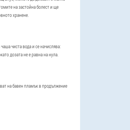
омите на застойна болест и ще
овното хранене.
 чаша чиста вода и се начислява:
като дозата не е равна на нула.
ават на бавен пламък в продължение