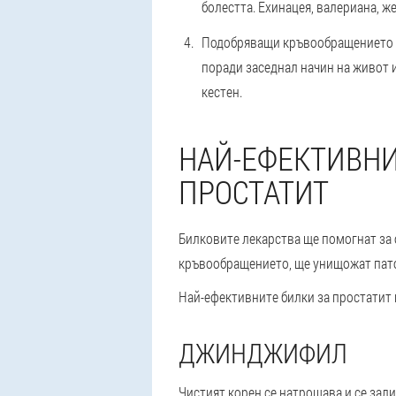
болестта. Ехинацея, валериана, 
Подобряващи кръвообращението св
поради заседнал начин на живот и
кестен.
НАЙ-ЕФЕКТИВНИ
ПРОСТАТИТ
Билковите лекарства ще помогнат за 
кръвообращението, ще унищожат пато
Най-ефективните билки за простатит 
ДЖИНДЖИФИЛ
Чистият корен се натрошава и се зал