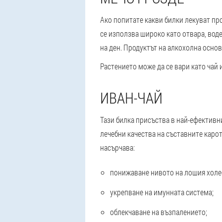
Ако попитате какви билки лекуват пр
се използва широко като отвара, воде
на ден. Продуктът на алкохолна основ
Растението може да се вари като чай 
ИВАН-ЧАЙ
Тази билка присъства в най-ефективн
лечебни качества на съставните каро
насърчава:
понижаване нивото на лошия холе
укрепване на имунната система;
облекчаване на възпалението;