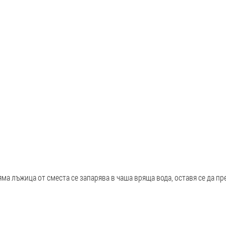
яма лъжица от сместа се запарява в чаша вряща вода, оставя се да пр