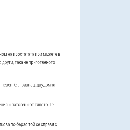
еном на простатата при мъжете в
с други, така че приготвеното
 невен, бял равнец, двудомна
ия и патогени от тялото. Те
кова по-бързо той се справя с