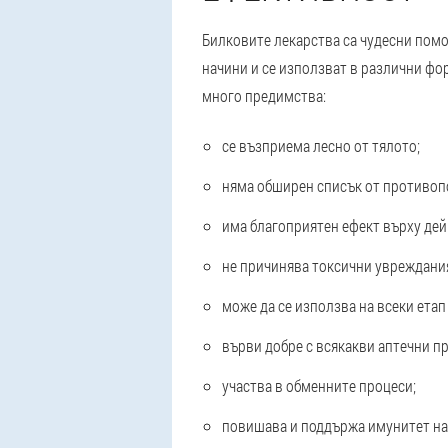
Билковите лекарства са чудесни помо
начини и се използват в различни фо
много предимства:
се възприема лесно от тялото;
няма обширен списък от противоп
има благоприятен ефект върху дей
не причинява токсични увреждания
може да се използва на всеки етап
върви добре с всякакви аптечни п
участва в обменните процеси;
повишава и поддържа имунитет на