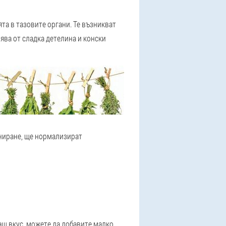
та в тазовите органи. Те възникват
ява от сладка детелина и конски
иниране, ще нормализират
ащ вкус, можете да добавите малко