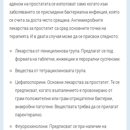
аденом на простатата се използват само когато към
заболяването се присъедини бактериална инфекция, която
се счита за доста често срещана. Антимикробните
лекарства за простатит са сред основните точки на
терапията. И в двата случая може да се присвои следното:
Лекарства от пеницилинова група. Предлагат се под
формата на таблетки, инжекции и перорални суспензии.
Вещества от тетрациклиновата група.
Цефалоспорини. Основни лекарства за простатит. Те се
предписват, когато възпалението е провокирано от
грам-положителни или грам-отрицателни бактерии,
анаеробни патогени. Веществата трябва да се прилагат
парентерално.
Флуорохинолони. Предписват се при наличие на