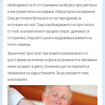
необходимостта от отстраняване на абсцеса чрез ректално
и инструментално изследване, лабораторни изследвания.
След аутопсия в болницата се поставя дренаж за
източване на гной. След освобождаването на простатата
от гной, възпалителните процеси спират, дренажът се
отстранява, след което раната заздравява в рамките на
около седмица.
Хроничният простатит при мъжете изисква много по-
дълго време за лечение на фона на промените в обичайния
начин на живот и диета. Основната цел на терапията е
премахване на задръстванията. За да направите това,
използвайте: