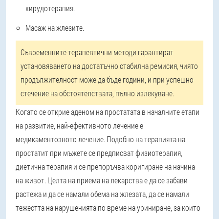
хирудотерапия.
Масаж на жлезите.
Съвременните терапевтични методи гарантират
установяването на достатъчно стабилна ремисия, чиято
продължителност може да бъде години, и при успешно
стечение на обстоятелствата, пълно излекуване.
Когато се открие аденом на простатата в началните етапи
на развитие, най-ефективното лечение е
медикаментозното лечение. Подобно на терапията на
простатит при мъжете се предписват физиотерапия,
диетична терапия и се препоръчва коригиране на начина
на живот. Целта на приема на лекарства е да се забави
растежа и да се намали обема на жлезата, да се намали
тежестта на нарушенията по време на уриниране, за които