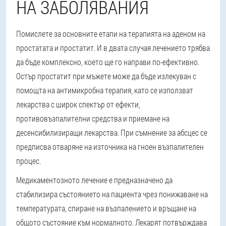
НА ЗАБОЛЯВАНИЯ
Помислете за основните етапи на терапията на аденом на
простатата и простатит. И в двата случая лечението трябва
да бъде комплексно, което ще го направи по-ефективно.
Остър простатит при мъжете може да бъде излекуван с
помощта на антимикробна терапия, като се използват
лекарства с широк спектър от ефекти,
противовъзпалителни средства и приемане на
десенсибилизиращи лекарства. При съмнение за абсцес се
предписва отваряне на източника на гноен възпалителен
процес.
Медикаментозното лечение е предназначено да
стабилизира състоянието на пациента чрез понижаване на
температурата, спиране на възпалението и връщане на
общото състояние към нормалното. Лекарят потвърждава