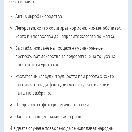
се използват:
Антимикробни средства.
Лекарства, които коригират хормоналния метаболизъм,
което ви позволява да направите жлезата по-малка.
За стабилизиране на процеса на уриниране се
препоръчват лекарства за подобряване на тонуса на
простатата и уретрата.
Растителни капсули, трудността при работа с които
възниква поради факта, че тяхното действие не е
напълно разбрано.
Предписва се фотодинамична терапия.
Озонотерапия, упражнения терапия
И в двата случая е позволено да се използват народни