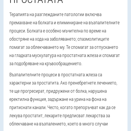
Терапията на разглежданите патологии включва
премахване на болката и елиминиране на възпалителните
процеси. Болката е особено мъчителна по време на
обостряне на хода на заболяването; спазмолитиците
помагат за облекчаването му. Те спомагат за отпускането
на гладката мускулатура на простатната жлеза и спомагат
за подобряване на кръвообращението.
Възпалителните процеси в простатната жлеза са
характерни за простатита. Ако пренебрегнете лечението,
те ще прогресират, придружени от болка, нарушена
еректилна функция, задържане на урина на фона на
притиснати канали. Често, когато препоръчват как да се
лекува простатит, лекарите предписват лекарства за
облекчаване на възпалението, което в много случаи