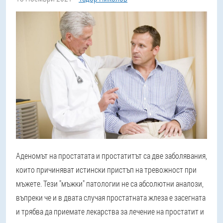
Аденомът на простатата и простатитът са две заболявания,
които причиняват истински пристъп на тревожност при
мъжете. Тези "мъжки" патологии не са абсолютни аналози,
въпреки че и в двата случая простатната жлеза е засегната
и трябва да приемате лекарства за лечение на простатит и