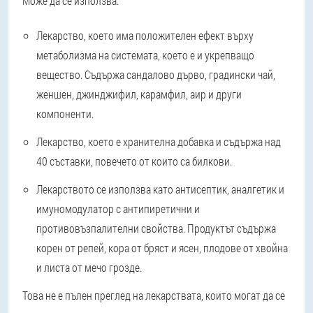
Може да се използва:
Лекарство, което има положителен ефект върху
метаболизма на системата, което е и укрепващо
вещество. Съдържа сандалово дърво, градински чай,
женшен, джинджифил, карамфил, аир и други
компоненти.
Лекарство, което е хранителна добавка и съдържа над
40 съставки, повечето от които са билкови.
Лекарството се използва като антисептик, аналгетик и
имуномодулатор с антипиретични и
противовъзпалителни свойства. Продуктът съдържа
корен от репей, кора от бряст и ясен, плодове от хвойна
и листа от мечо грозде.
Това не е пълен преглед на лекарствата, които могат да се