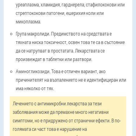
уреаплазма, хламидия, гарднерела, стафилококови или
стрептококови патогени, ешерихия коли или
микоплазма.
Група макролиди. Предимството на средствата е
тяхната ниска токсичност, освен това те са в състояние
да се натрупват в простатата. Лекарствата се
произвеждат в таблетки или разтвори.
Аминогликозиди. Това е отличен вариант, ако
причинителят на възпалението не е идентифициран или
има няколко от тях.
Лечението с антимикробни лекарства за тези
заболявания може да премахне много негативни
симптоми, но е придружено от странични ефекти. В по-
голямата си част това е нарушение на