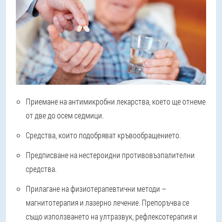
Приемане на антимикробни лекарства, което ще отнеме
от две до осем седмици.
Средства, които подобряват кръвообращението.
Предписване на нестероидни противовъзпалителни
средства.
Прилагане на физиотерапевтични методи –
магнитотерапия и лазерно лечение. Препоръчва се
също използването на ултразвук, рефлексотерапия и