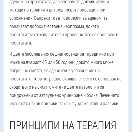
аденом на простатата, да използвате допълнителни
методи на терапия и да предписвате операция при
усложнения. Въпреки това, говорейки за аденом, те
означават доброкачествена неоплазма, докато
простатитът е възпалителен процес, който се проявява в
простатата.
И двете заболявания се диагностицират предимно при
мъже на възраст 45 или 50 години, докато много мъже
погрешно смятат, че аденомът е усложнение на
простатита. Това погрешно схващане често се основава на
сходството на симптомите - и двете патологии са
придружени от затруднено уриниране и болка. Лечението
има както някои прилики, така и фундаментални разлики.
ПРИНЦИПИ НА ТЕРАПИЯ