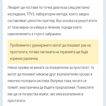
Лекарят ще постави по-точна диагноза след ректално
изследване, ТРУЗ, лабораторни методи, които заедно
съставляват цялостен преглед. Въз основа на резултатите
от тези мерки се избира и лечение, поради което
самолечението е строго забранено.
Проблемите с уринирането могат да показват рак на
простатата, тогава тактиката на терапията ще бъде
коренно различна.
Някои прояви не винаги са показателни за простатит, те
могат да показват някакъв друг възпалителен процес в
пикочно-половата система. Въпреки това, когато се
появят, има причина да бъдете предпазливи. Помислете
как ще се почувства мъжът, ако има възпаление в
простатата.