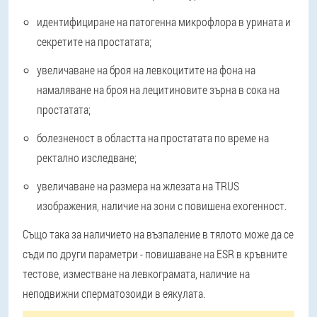
идентифициране на патогенна микрофлора в урината и
секретите на простатата;
увеличаване на броя на левкоцитите на фона на
намаляване на броя на лецитиновите зърна в сока на
простатата;
болезненост в областта на простатата по време на
ректално изследване;
увеличаване на размера на жлезата на TRUS
изображения, наличие на зони с повишена ехогенност.
Също така за наличието на възпаление в тялото може да се
съди по други параметри - повишаване на ESR в кръвните
тестове, изместване на левкограмата, наличие на
неподвижни сперматозоиди в еякулата.