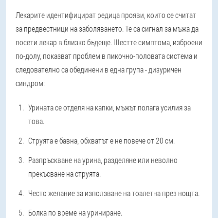
Лекарите идентифицират редица прояви, които се считат
за предвестници на заболяването. Те са сигнал за мъжа да
посети лекар в близко бъдеще. Шестте симптома, изброени
по-долу, показват проблем в пикочно-половата система и
следователно са обединени в една група - дизуричен
синдром:
Урината се отделя на капки, мъжът полага усилия за
това.
Струята е бавна, обхватът е не повече от 20 см.
Разпръскване на урина, разделяне или неволно
прекъсване на струята.
Често желание за използване на тоалетна през нощта.
Болка по време на уриниране.