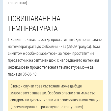
тоалетната).
ПОВИШАВАНЕ НА
ТЕМПЕРАТУРАТА
Първият признак на остър простатит ще бъде повишаване
на температурата до фебрилни нива (38-39 градуса). Този
симптом е особено характерен за гноен простатит и е
предвестник на септичен шок. С напредването на тежкия
инфекциозен процес телесната температура може да
падне до 35-36 ° C.
В някои случаи това състояние може да бъде
животозастрашаващо. Особено опасно е за мъже със
синдром на дисеминирана интраваскуларна коагулация
(дисеминирана интраваскуларна коагулация).