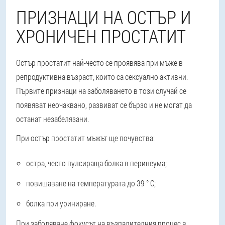
ПРИЗНАЦИ НА ОСТЪР И
ХРОНИЧЕН ПРОСТАТИТ
Остър простатит най-често се проявява при мъже в
репродуктивна възраст, които са сексуално активни.
Първите признаци на заболяването в този случай се
появяват неочаквано, развиват се бързо и не могат да
останат незабелязани.
При остър простатит мъжът ще почувства:
остра, често пулсираща болка в перинеума;
повишаване на температурата до 39 ° C;
болка при уриниране.
При заболяване фокусът на възпалителния процес в