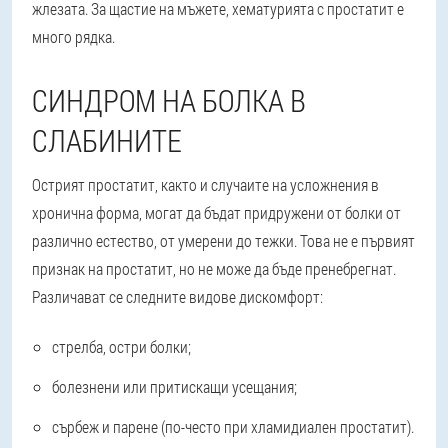
жлезата. За щастие на мъжете, хематурията с простатит е
много рядка.
СИНДРОМ НА БОЛКА В
СЛАБИНИТЕ
Острият простатит, както и случаите на усложнения в
хронична форма, могат да бъдат придружени от болки от
различно естество, от умерени до тежки. Това не е първият
признак на простатит, но не може да бъде пренебрегнат.
Различават се следните видове дискомфорт:
стрелба, остри болки;
болезнени или притискащи усещания;
сърбеж и парене (по-често при хламидиален простатит).