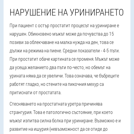
НАРУШЕНИЕ НА УРИНИРАНЕТО
При пациент с остър простатит процесът на уриниране е
нарушен. Обикновено мъжът може да почувства до 15
позиви за облекчаване на малка нужда на ден, това се
дължи на режима на пиене. Средни показатели - 4-5 пъти.
При простатит обаче картината се променя. Мъжът може
да усеща желанието два пъти по-често, но обемът на
урината няма да се увеличи. Това означава, че бъбреците
работят гладко, но стените на пикочния мехур са
притиснати от простатата.
Стесняването на простатната уретра причинява
странгурия. Това е патологично състояние, при което
мъжът изпитва силна болка при уриниране. Възможно е и
развитие на ишурия (невъзможност да се отиде до