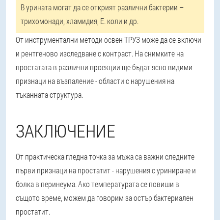
В урината могат да се открият различни бактерии –
трихомонади, хламидия, Е. коли и др.
От инструментални методи освен ТРУЗ може да се включи
и рентгеново изследване с контраст. На снимките на
простатата в различни проекции ще бъдат ясно видими
признаци на възпаление - области с нарушения на
тъканната структура.
ЗАКЛЮЧЕНИЕ
От практическа гледна точка за мъжа са важни следните
първи признаци на простатит - нарушения с уриниране и
болка в перинеума. Ако температурата се повиши в
същото време, можем да говорим за остър бактериален
простатит.