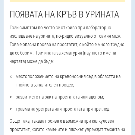
ПОЯВАТА НА КРЪВ В УРИНАТА
Този симптом по-често се открива при лабораторно
изследване на урината, по-рядко визуално от самия мъж.
Това е опасна проява на простатит, с който е много трудно
да се борим. Причината за хематурия (научното име на
чертата) може да бъде:
местоположението на кръвоносния съд в областта на
гнойно-възпалителен процес;
развитието на рак на простатата или аденом;
травма на уретрата или простатата при преглед.
Също така, такава проява е възможна при калкулозен
простатит, когато камъните и пясъкът увреждат тъканта на