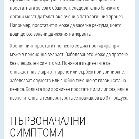
простатната жлеза е обширен, следователно близките
органи могат да бъдат включени в патологичния процес.
Например, простатитът може да засегне ректума, което
води до болезнени движения на червата.
Хроничният простатит по-често се диагностицира при
мъже в пенсионна възраст. Заболяването може да протече
без специални симптоми. Понякога пациентите се
оплакват на лекаря от парене или сърбеж при уриниране,
забелязват слузесто или гнойно течение от главичката на
пениса. Болката при хроничен простатит или липсва, или е
незначителна, а температурата се повишава до 37 градуса.
ПЪРВОНАЧАЛНИ
СИМПТОМИ