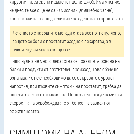
хирургични, са скъпи и далеч от целия джоб. Има мнение,
че днес те все още не са измислили „вълшебно хапче“,
което може напълно да елиминира аденома на простатата.
Лечението с народните методи става все по -популярно,
защото се бори с простатит заедно с лекарства, а в
някои случаи много по -добре.
Нищо чудно, че много лекарства се правят въз основа на
билки и продукти от растителен произход. Това обаче не
означава, че не е необходимо да се свързвате с уролог,
напротив, при първите симптоми на простатит, трябва да
посетите лекар от мъжки пол. Положителната динамика и
скоростта на освобождаване от болестта зависят от
ефективността.
СИМПТОМИ НА АДЕНОМ