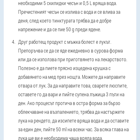
необходими 5 скилидки чесън и 0,5 L вряща вода.
Пречистеният чесън се излива с вода и се влива за
деня, след което тинктурата трябва да е добре
напрежение и да се пие 50 g преди ядене.
Друг работещ продукт с мъжка болест е лукът.
Препоръчва се да се яде ежедневно в сурова форма
или да се използва при приготвянето на лекарството.
Полезно е да пиете прясно изцедена крушка с
добавянето на мед през нощта. Можете да направите
отвара от лук. За да направите това, сварете люспите,
оставете го да вари и пийте супена лъжица 3 пъти на
ден. Ако процесът протича в остра форма за бързо
облекчаване на възпалението, трябва да настържете
лука на рендето, да изсипете вряща вода и да оставите
за един ден, пийте 50 ml на всеки час. За всяка глава на
лука ще ви е необходима чаша вряла вода.