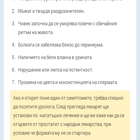
Мъжът е твърде раздразнителен.
Човек започна да се уморява повече с обичайния
ритъм на живота.
Болката се забелязва близо до перинеума.
Наличието на бели влакна в урината.
Нарушение или липса на потентност.
Промяна на цвета и консистенцията на спермата.
Ако е открит поне един от симптомите, трябва спешно
да посетите уролога. След прегледа лекарят ще
установи по -нататъшно лечение и ще ви каже как да се
отървете от простатит с народни лекарства, при
условие че формата му не се стартира.