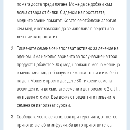
помага доста преди лягане. Може да се добави към
всяка отвара от билки. С аденом на простатата,
медните свещи помагат. Когато се отбележи алергия
към мед, е невъзможно да се използва в рецепти за
лечение на простатит.
Тиквените семена се използват активно за лечение на
аденом. Има няколко варианта за получаване на този
продукт: Добавете 200 g мед, нарязан в месна мелница
в месна мелница, образувайте малки топки и има 2 бр.
на ден. Можете просто да ядете 30 тиквени семена
всеки ден или да смилате семена и да приемате 2 с. Л. l.
на празен стомах. Във всяка от рецептите тиквените
семена се използват сурови.
Свободата често се използва при терапията, от нея се
приготвя лечебна инфузия. За да го приготвите, са