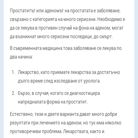
Простатитът или аденомът на простатата е заболяване,
свързано с категорията на много сериозни. Необходимо е
да се лекува в противен случай на фона на аденом, могат
да възникнат много сериозни последици, до смърт.
В съвременната медицина това заболяване се лекува по
два начина:
Лекарство, като приемате лекарства за достатъчно
дълго време след изследване от уролога.
Бързо, в случая, когато се диагностицира
напредналата форма на простатит.
Естествено, тези и двете варианта дават много добри
резултати при лечението на аденом, но тук има няколко
противоречиви проблема. Лекарствата, както и