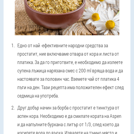
Едно от най -ефективните народни средства за
простатит, ние включваме отвара от кора и листа от
платика. За да го приготвите, е необходимо да излеете
супена лъжица нарязана смес с 200 ml вряща вода и да
настоявате за половин час. Вземете чай от платика 4
пъти на ден. Тази рецепта има положителен ефект след
седмица на употреба.
Друг добър начин за борба с простатит е тинктура от
аспен кора. Необходимо е да смилате кората на Aspen
и да напълните буркана с литър от 1/3, след което да
изсипете вода до върха. Извадете на тъмно място и