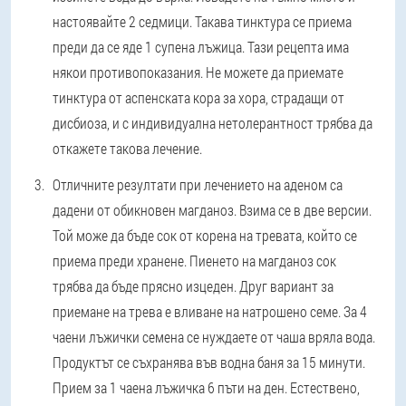
настоявайте 2 седмици. Такава тинктура се приема
преди да се яде 1 супена лъжица. Тази рецепта има
някои противопоказания. Не можете да приемате
тинктура от аспенската кора за хора, страдащи от
дисбиоза, и с индивидуална нетолерантност трябва да
откажете такова лечение.
Отличните резултати при лечението на аденом са
дадени от обикновен магданоз. Взима се в две версии.
Той може да бъде сок от корена на тревата, който се
приема преди хранене. Пиенето на магданоз сок
трябва да бъде прясно изцеден. Друг вариант за
приемане на трева е вливане на натрошено семе. За 4
чаени лъжички семена се нуждаете от чаша вряла вода.
Продуктът се съхранява във водна баня за 15 минути.
Прием за 1 чаена лъжичка 6 пъти на ден. Естествено,