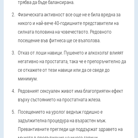
трябва да бъде балансирана.
Физическата активност все още не е била вредна за
никого и най-вече 40-годишните представители на
силната половина на човечеството. Редовното
посещение във фитнеса ще се възползва.
Отказ от лоши навици. Пушенето и алкохолът влияят
негативно на простатата, така че е препоръчително да
се откажете от тези навици или да се сведе до
минимум.
Редовният сексуален живот има благоприятен ефект
върху състоянието на простатната жлеза.
Посещението на уролог веднъж годишно е
задължителна процедура на възрастен мъж.
Превантивните прегледи ще поддържат здравето на
мъжете в продължение на много години.