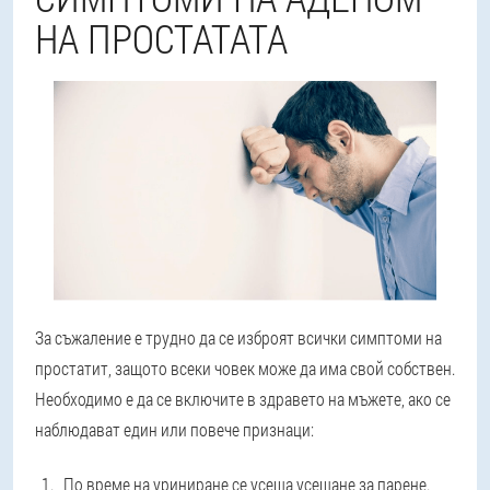
НА ПРОСТАТАТА
За съжаление е трудно да се изброят всички симптоми на
простатит, защото всеки човек може да има свой собствен.
Необходимо е да се включите в здравето на мъжете, ако се
наблюдават един или повече признаци:
По време на уриниране се усеща усещане за парене.