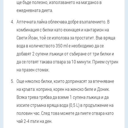
ще бъде полезно, използването на магданоз в
ежедневната диета.
Аптечната лайка облекчава добре възпалението. В
комбинация с билки като ехинацея и кантарион на
Свети Йоан, той се използва за простатит. Във вряща
вода в количеството 350 ml е необходимо да се
добавят 2 супени лъжици от събиране от три билки и
да се готвят такава отвара за 10 минути. Прием сутрин
на празен стомах.
Още няколко билки, които допринасят за втечняване
на кръвта: коприна, корен на женско биле и Доник.
Всяка трева трябва да вземе 1 супена лъжица и да
изсипе стръмна вряща вода (0,5 L) в продължение на
половин час. След това можете да пиете отвара като
чай 2-4 пъти на ден.