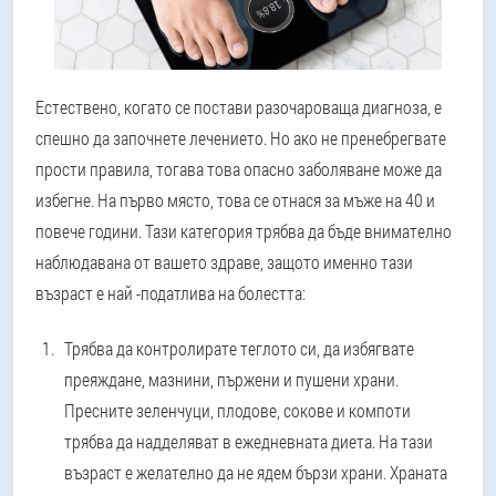
Естествено, когато се постави разочароваща диагноза, е
спешно да започнете лечението. Но ако не пренебрегвате
прости правила, тогава това опасно заболяване може да
избегне. На първо място, това се отнася за мъже на 40 и
повече години. Тази категория трябва да бъде внимателно
наблюдавана от вашето здраве, защото именно тази
възраст е най -податлива на болестта:
Трябва да контролирате теглото си, да избягвате
преяждане, мазнини, пържени и пушени храни.
Пресните зеленчуци, плодове, сокове и компоти
трябва да надделяват в ежедневната диета. На тази
възраст е желателно да не ядем бързи храни. Храната