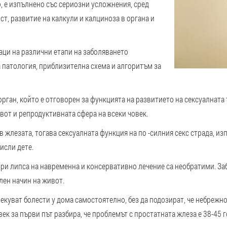
о, е изпълнено със сериозни усложнения, сред
т, развитие на калкули и калциноза в органа и
аци на различни етапи на заболяването
а патология, приблизителна схема и алгоритъм за
ган, който е отговорен за функцията на развитието на сексуалната 
вот и репродуктивната сфера на всеки човек.
 жлезата, тогава сексуалната функция на по -силния секс страда, и
исли дете.
ри липса на навременна и консервативно лечение са необратими. За
лен начин на живот.
екуват болести у дома самостоятелно, без да подозират, че небрежн
век за първи път разбира, че проблемът с простатната жлеза е 38-45 