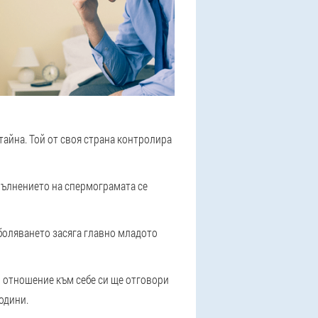
тайна. Той от своя страна контролира
зпълнението на спермограмата се
боляването засяга главно младото
о отношение към себе си ще отговори
години.