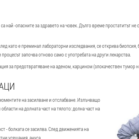
са най -опасните за здравето на човек. Дълго време простатитът не 
лед като е преминал лабораторни изследвания, се открива биопсия, б
 процесът започва отново само с употребата на други лекарства.
ация за предотвратяване на аденом, карцином (злокачествен тумор на
НАЦИ
 моментите на засилване и отслабване. Излъчващо
 области на долната част на тялото: долна част на
т - болката се засилва. След движенията на
тни усещания, ануса.