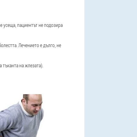
се усеща, пациентът не подозира
олестта. Лечението е дълго, не
 тъканта на жлезата).