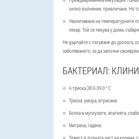
силно вълнение, привличане. Но то
Увеличаване на температурните пок
лекар. Той се лекува у дома, събар
Не дърпайте с пътуване до уролога, о
заболяването, за да започне своевре
БАКТЕРИАЛ: КЛИН
А треска 38.0-39.0 ° С
Треска, умора, втрисане.
Болка в мускулите, апатията, слабо
Мигрена, гадене.
Тежест в долната част на корема, с