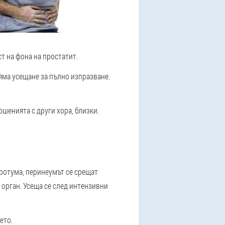
т на фона на простатит.
няма усещане за пълно изпразване.
шенията с други хора, близки.
кротума, перинеумът се срещат
 орган. Усеща се след интензивни
ето.