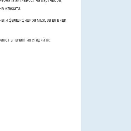
на жлезата.
наги фалшифицира мъж, за да види
ване на началния стадий на