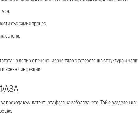
тура.
ности със самия процес.
на балона.
татата на допир е пенсионирано тяло с хетерогенна структура и нали
л и чревни инфекции.
ФАЗА
ва прехода към латентната фаза на заболяването. Той е разделен на 
роцес.