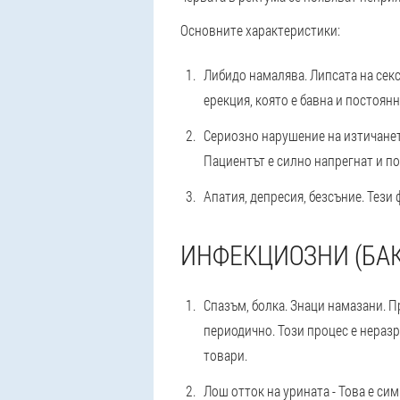
Основните характеристики
:
Либидо намалява.
Липсата на сек
ерекция, която е бавна и постоян
Сериозно нарушение на изтичанет
Пациентът е силно напрегнат и по
Апатия, депресия, безсъние.
Тези 
ИНФЕКЦИОЗНИ (БА
Спазъм, болка
. Знаци намазани. 
периодично. Този процес е нераз
товари.
Лош отток на урината
- Това е си