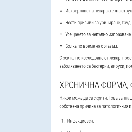
Изхвърляне на нехарактерна струк
Чести призиви за уриниране, труд
Усещането за непълно изпразване 
Болка по време на оргазъм.
С ректално изследване от лекар, прос
заболяването са бактерии, вируси, по
ХРОНИЧНА ФОРМА, 
Някои може да са скрити. Това заплаш
собствена причина за патологичния п
Инфекциозен.