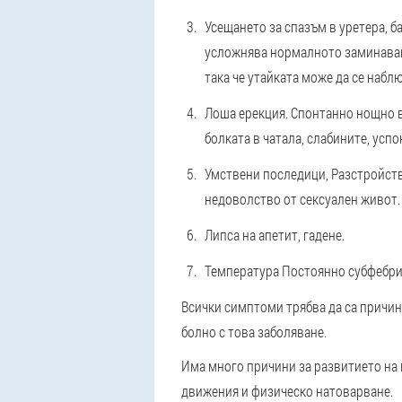
Усещането за спазъм в уретера, б
усложнява нормалното заминаване 
така че утайката може да се набл
Лоша ерекция
. Спонтанно нощно в
болката в чатала, слабините, усп
Умствени последици
, Разстройст
недоволство от сексуален живот.
Липса на апетит
, гадене.
Температура
Постоянно субфебрил 
Всички симптоми трябва да са причина
болно с това заболяване.
Има много причини за развитието на 
движения и физическо натоварване.