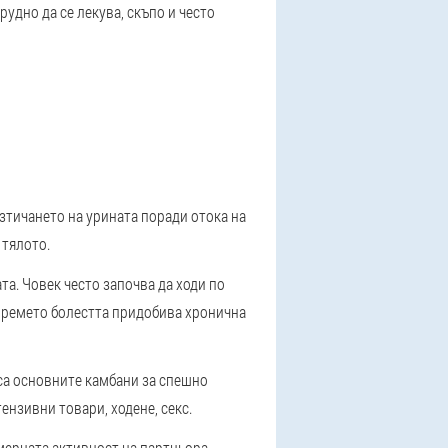
рудно да се лекува, скъпо и често
изтичането на урината поради отока на
 тялото.
та. Човек често започва да ходи по
 времето болестта придобива хронична
 са основните камбани за спешно
ензивни товари, ходене, секс.
мерната активност на партньора,