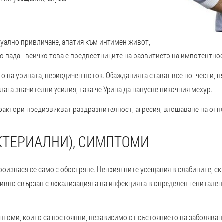
суално привличане, апатия към интимен живот,
но пада - всичко това е предвестниците на развитието на импотентнос
о на урината, периодичен поток.
Обажданията стават все по -чести, 
лага значителни усилия, така че Урина да напусне пикочния мехур.
фактори предизвикват раздразнителност, агресия, влошаване на отно
КТЕРИАЛНИ), СИМПТОМИ
Произнася се само с обостряне. Неприятните усещания в слабините, с
ривно свързан с локализацията на инфекцията в определен генитален
мптоми, които са постоянни, независимо от състоянието на заболяван