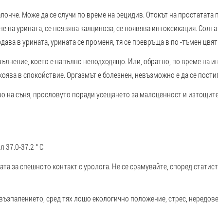
алонче
. Може да се случи по време на рецидив. Отокът на простатата
на урината, се появява калциноза, се появява интоксикация. Солта 
юдава в урината, урината се променя, тя се превръща в по -тъмен цвя
ълнение, което е напълно неподходящо. Или, обратно, по време на ин
окоява в спокойствие. Оргазмът е болезнен, невъзможно е да се пост
во на съня, прословуто поради усещането за малоценност и изтощите
37.0-37.2 ° С
та за спешното контакт с уролога. Не се срамувайте, според статист
възпалението, сред тях лошо екологично положение, стрес, нередове