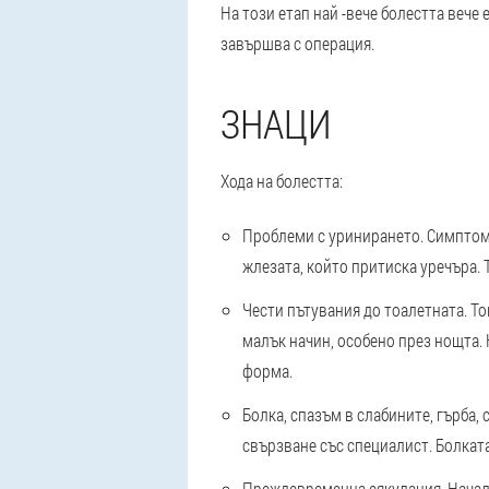
На този етап най -вече болестта вече 
завършва с операция.
ЗНАЦИ
Хода на болестта:
Проблеми с уринирането
. Симптом
жлезата, който притиска уречъра. 
Чести пътувания до тоалетната
. Т
малък начин, особено през нощта.
форма.
Болка, спазъм в слабините, гърба,
свързване със специалист. Болката
Преждевременна еякулация
. Нача