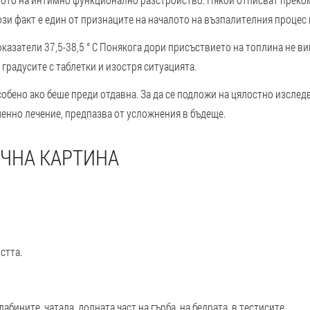
зи факт е един от признаците на началото на възпалителния процес 
азатели 37,5-38,5 ° С
Понякога дори присъствието на топлина не ви
я градусите с таблетки и изостря ситуацията.
собено ако беше преди отдавна. За да се подложи на цялостно изслед
менно лечение, предпазва от усложнения в бъдеще.
ИЧНА КАРТИНА
стта.
лабините, чатала, долната част на гърба, на бедрата, в тестисите.