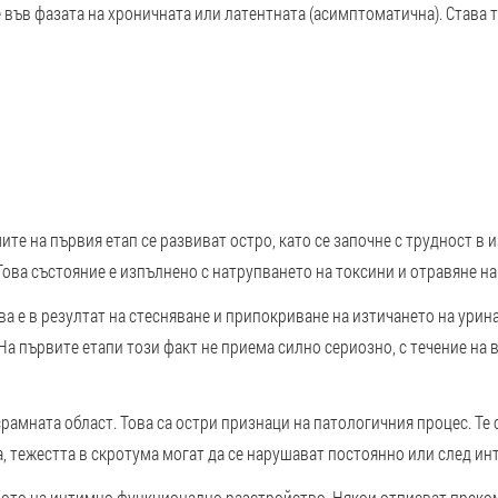
е във фазата на хроничната или латентната (асимптоматична). Става т
ите на първия етап се развиват остро, като се започне с трудност в 
Това състояние е изпълнено с натрупването на токсини и отравяне на
ова е в резултат на стесняване и припокриване на изтичането на урина
 На първите етапи този факт не приема силно сериозно, с течение на
 срамната област
. Това са остри признаци на патологичния процес. Те
, тежестта в скротума могат да се нарушават постоянно или след инт
лото на интимно функционално разстройство. Някои отписват преко