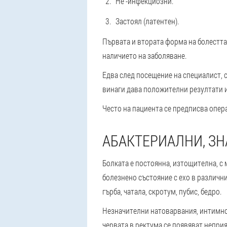
Не -инфекциозни.
Застоял (латентен).
Първата и втората форма на болестта 
наличието на заболяване.
Едва след посещение на специалист, с
винаги дава положителни резултати и
Често на пациента се предписва опер
АБАКТЕРИАЛНИ, З
Болката е постоянна, изтощителна, с
болезнено състояние с ехо в различни
гърба, чатала, скротум, пубис, бедро.
Незначителни натоварвания, интимнос
червата в ректума се появяват неприя