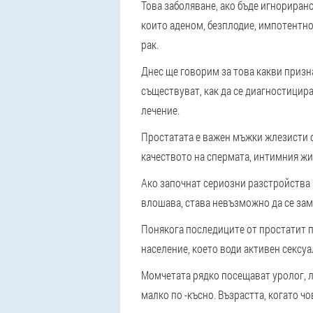
Това заболяване, ако бъде игнориран
които аденом, безплодие, импотентнос
рак.
Днес ще говорим за това какви призн
съществуват, как да се диагностицир
лечение.
Простатата е важен мъжки жлезисти ор
качеството на спермата, интимния жи
Ако започнат сериозни разстройства в
влошава, става невъзможно да се зам
Понякога последиците от простатит п
население, което води активен сексуа
Момчетата рядко посещават уролог, л
малко по -късно. Възрастта, когато чо