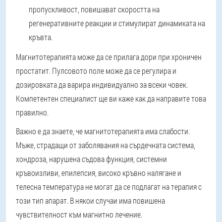
пропускливост, повишават скоростта на
регенеративните реакции и стимулират динамиката на
кръвта.
Магнитотерапията може да се прилага дори при хроничен
простатит. Пулсовото поле може да се регулира и
дозировката да варира индивидуално за всеки човек.
Компетентен специалист ще ви каже как да направите това
правилно.
Важно е да знаете, че магнитотерапията има слабости.
Мъже, страдащи от заболявания на сърдечната система,
хондроза, нарушена съдова функция, системни
кръвоизливи, епилепсия, високо кръвно налягане и
телесна температура не могат да се подлагат на терапия с
този тип апарат. В някои случаи има повишена
чувствителност към магнитно лечение.