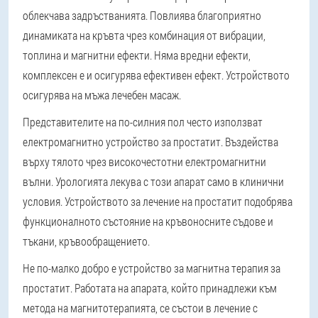
облекчава задръстванията. Повлиява благоприятно
динамиката на кръвта чрез комбинация от вибрации,
топлина и магнитни ефекти. Няма вредни ефекти,
комплексен е и осигурява ефективен ефект. Устройството
осигурява на мъжа лечебен масаж.
Представителите на по-силния пол често използват
електромагнитно устройство за простатит. Въздейства
върху тялото чрез високочестотни електромагнитни
вълни. Урологията лекува с този апарат само в клинични
условия. Устройството за лечение на простатит подобрява
функционалното състояние на кръвоносните съдове и
тъкани, кръвообращението.
Не по-малко добро е устройство за магнитна терапия за
простатит. Работата на апарата, който принадлежи към
метода на магнитотерапията, се състои в лечение с