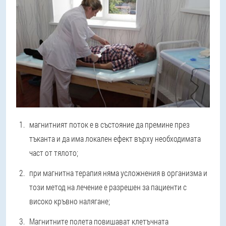
магнитният поток е в състояние да премине през
тъканта и да има локален ефект върху необходимата
част от тялото;
при магнитна терапия няма усложнения в организма и
този метод на лечение е разрешен за пациенти с
високо кръвно налягане;
Магнитните полета повишават клетъчната