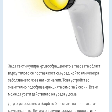
За да се стимулира кръвообращението в тазовата област,
върху тялото се поставя костюм-уред, който елиминира
заболяването чрез натиск на чип. Това устройство
значително подобрява ерекцията само за 2 сесии. Всеки
може да усети действието на уреда у дома.
Друго устройство за борба с болестите на простатата е
комплексното. Лекува различни форми на простатит и