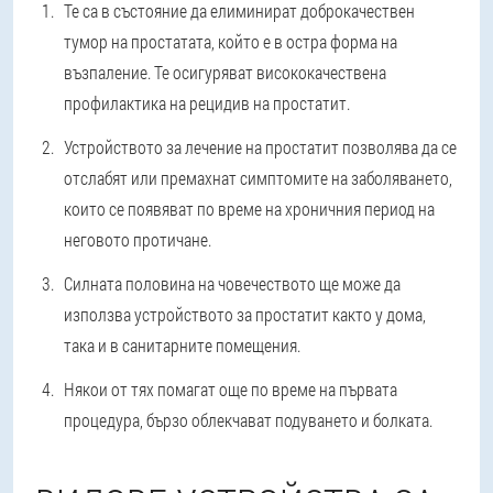
Те са в състояние да елиминират доброкачествен
тумор на простатата, който е в остра форма на
възпаление. Те осигуряват висококачествена
профилактика на рецидив на простатит.
Устройството за лечение на простатит позволява да се
отслабят или премахнат симптомите на заболяването,
които се появяват по време на хроничния период на
неговото протичане.
Силната половина на човечеството ще може да
използва устройството за простатит както у дома,
така и в санитарните помещения.
Някои от тях помагат още по време на първата
процедура, бързо облекчават подуването и болката.