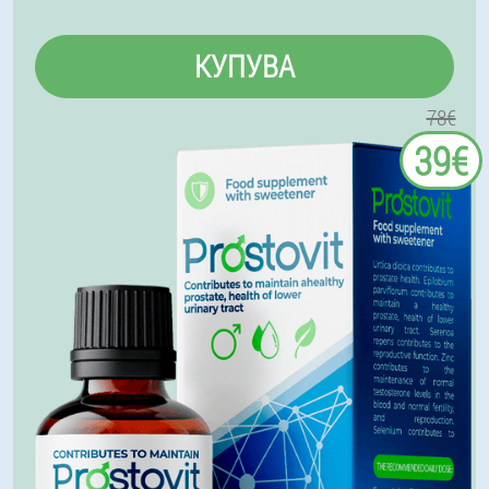
КУПУВА
78€
39€